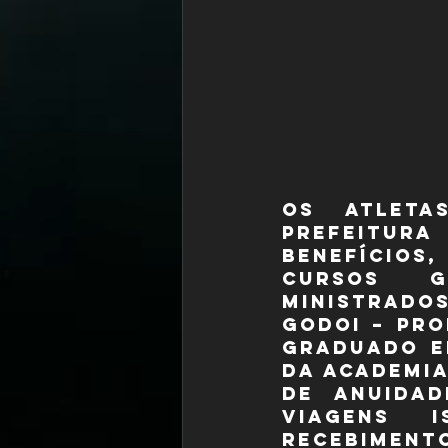
Os atleta
Prefeitu
benefícios
cursos g
ministrado
Godoi – pro
graduado e
da Academia
de anuidad
viagens i
recebimento