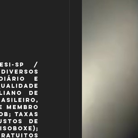
SI-SP / 
versos 
iário e 
lidade 
liano de 
sileiro, 
e membro 
B; taxas 
stos de 
oboxe); 
ratuitos 