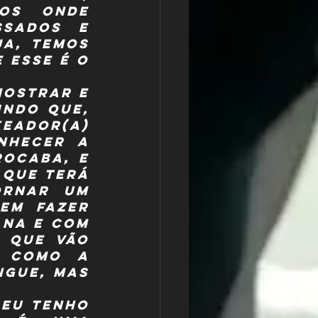
os onde 
sados e 
a, temos 
esse é o 
ostrar e 
ndo que, 
ador(a) 
nhecer a 
ocaba, e 
que terá 
rnar um 
em fazer 
na e com 
 que vão 
 como a 
gue, mas 
eu tenho 