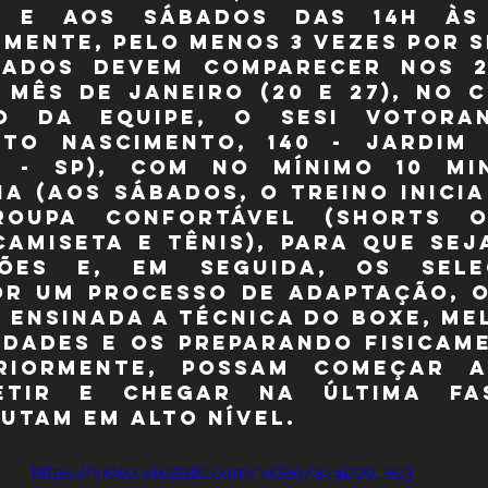
h e aos sábados das 14h às 
mente, pelo menos 3 vezes por 
sados devem comparecer nos 2
mês de Janeiro (20 e 27), no C
o da equipe, o Sesi Votorant
nto Nascimento, 140 - Jardim 
 - SP), com no mínimo 10 min
a (aos sábados, o treino inicia 
roupa confortável (shorts o
camiseta e tênis), para que seja
ões e, em seguida, os selec
or um processo de adaptação, o
 ensinada a técnica do boxe, me
idades e os preparando fisicame
riormente, possam começar a 
etir e chegar na última fas
utam em alto nível.
https://video.wixstatic.com/video/a44c0b_ec3