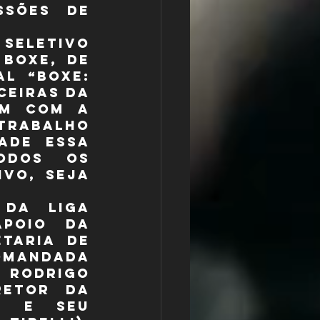
ssões de 
letivo 
boxe, de 
l “Boxe: 
eiras da 
m com a 
trabalho 
ade essa 
dos os 
vo, seja 
da Liga 
poio da 
taria de 
omandada 
 Rodrigo 
retor da 
s e seu 