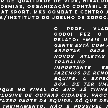
 de qualidade de vida, Nivaldo T
demias, Organização Contábil S
at Sport, MKS Combat e Centro 
a/Instituto do joelho de Soroc
O Prof. Vlad
Godoi fez o s
relato: 
“Mais u
gente está com a
abertas para
novos atletas
trabalho 
importante e
fazemos de reno
equipe. A expec
boa, de ter um
rque no final do ano já tinha
clusive de outras cidades, proc
fazer parte da equipe, só que de
 treinamento, não é possível a