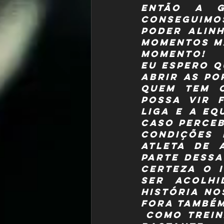
então a g
conseguimo
poder alinh
momentos ma
momento!
Eu espero q
abrir as po
quem tem o
possa vir 
liga e a eq
caso perceb
condições 
atleta de 
parte dessa
certeza o 
ser acolhi
história no
fora também
 Como trein