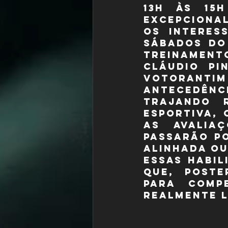
13h às 15
excepcional
Os interes
sábados do 
Treinament
Cláudio Pi
Votorantim
antecedênci
trajando 
esportiva, 
as avaliaç
passarão p
alinhada ou
essas habil
que, poste
para comp
realmente l