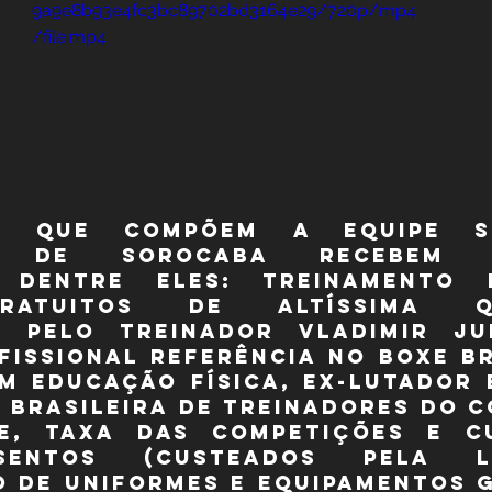
9a9e8b93e4fc3bc89702bd3164e29/720p/mp4
/file.mp4
s que compõem a equipe SE
ra de Sorocaba recebem di
, dentre eles: Treinamento d
ratuitos de altíssima qua
s pelo treinador Vladimir Ju
fissional referência no boxe bra
m Educação física, ex-lutador 
 Brasileira de Treinadores do CO
e, taxa das competições e cu
sentos (custeados pela Lis
 de uniformes e equipamentos g