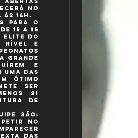
 abertas 
ecerá no 
 às 14h.
s para o 
 15 a 35 
 elite do 
nível e 
peonatos 
a grande 
uírem e 
 uma das 
um ótimo 
ete ser 
enos 21 
itura de 
ipe são: 
petir no 
mparecer 
exta das 