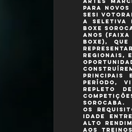
Artes Marc
para novos 
Sesi Votoran
A seletiva
boxe soroca
anos (faixa
boxe), que
representa
regionais, 
oportunid
construírem
principais
período, v
repleto d
competiçõe
Sorocaba.
Os requisit
Idade entr
alto rendim
aos treinos