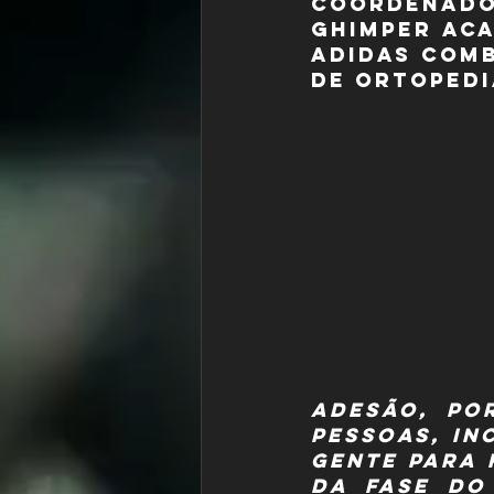
coordenador
Ghimper Aca
Adidas Comb
de Ortopedi
adesão, po
pessoas, in
gente para 
da fase do