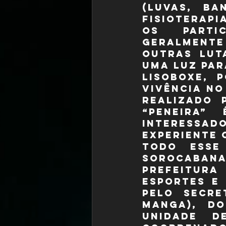
(luvas, ba
fisioterapi
Os partic
geralmente
outras lut
Uma Luz par
Lisoboxe, 
vivência no
realizado 
“peneira”
interessado
experiente 
Todo esse
Sorocaban
Prefeitura
Esportes e
pelo secre
Manga), do
unidade d