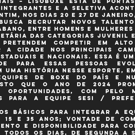
iais – Lisoboxe está de portas
integrantes e a seletiva acont
tim, nos dias 20 e 27 de janeiro,
 busca recrutar novos talento
bano, entre homens e mulheres de
 etária das categorias juvenil e
 pretendem competir em alto 
r a cidade nos principais cam
estaduais e nacionais. Essa é um
ade para essas pessoas evol
 uma história nesse esporte, em
 equipes de boxe do país e n
isto que o ano de 2024 prom
e oportunidades, com pelo m
s para a equipe SESI / Prefe
os básicos para integrar a equ
e 15 e 35 anos; vontade de com
ento e disponibilidade para co
 todos os dias, de segunda a s