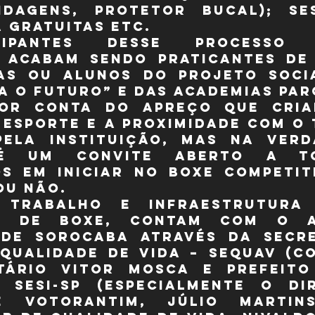
ndagens, protetor bucal); se
a gratuitas etc.
ipantes desse processo se
 acabam sendo praticantes de 
as ou alunos do projeto socia
a o Futuro” e das academias parc
por conta do apreço que cria
 esporte e a proximidade com o 
pela instituição, mas na verd
 é um convite aberto a to
s em iniciar no boxe competiti
ou não.
 trabalho e infraestrutura 
a de Boxe, contam com o a
 de Sorocaba através da Secre
 Qualidade de Vida – SEQUAV (c
tário Vitor Mosca e Prefeito
 SESI-SP (especialmente o di
e Votorantim, Júlio Martin