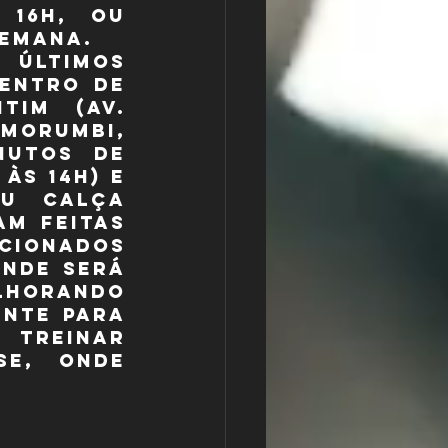
16h, ou 
semana.
 últimos 
entro de 
im (Av. 
Morumbi, 
utos de 
às 14h) e 
u calça 
m feitas 
ionados 
nde será 
lhorando 
nte para 
treinar 
e, onde 