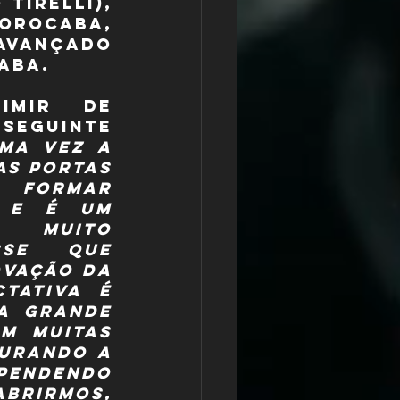
irelli), 
orocaba, 
Avançado 
aba.
imir de 
eguinte 
ma vez a 
s portas 
 formar 
 e é um 
muito 
sse que 
vação da 
tativa é 
a grande 
m muitas 
urando a 
pendendo 
brirmos, 