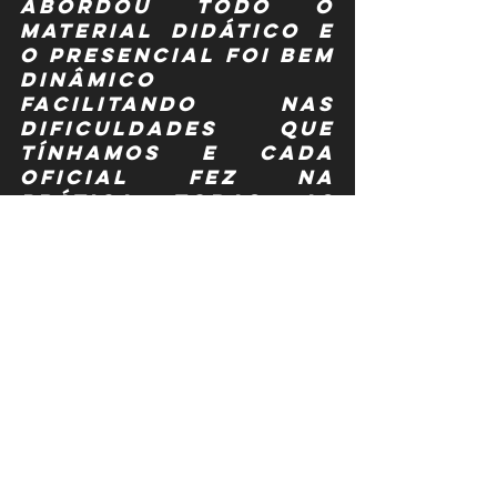
abordou todo o 
material didático e 
o presencial foi bem 
dinâmico 
facilitando nas 
dificuldades que 
tínhamos e cada 
oficial fez na 
prática todas as 
funções. Cabe 
lembrar que foi 
muito bem 
organizado e 
fizemos todas as 
atividades práticas 
no horário 
programado. 
Excelente!”
Gustavo Domingues, 
outro participante 