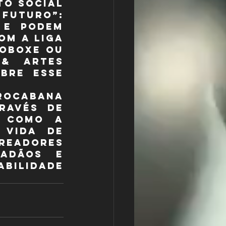
o Social 
“Boxe: Uma Luz para o Futuro”: 
 e podem 
m a Liga 
oboxe ou 
& Artes 
bre esse 
rocabana 
ravés de 
 como a 
Vida de 
adores 
adãos e 
ilidade 