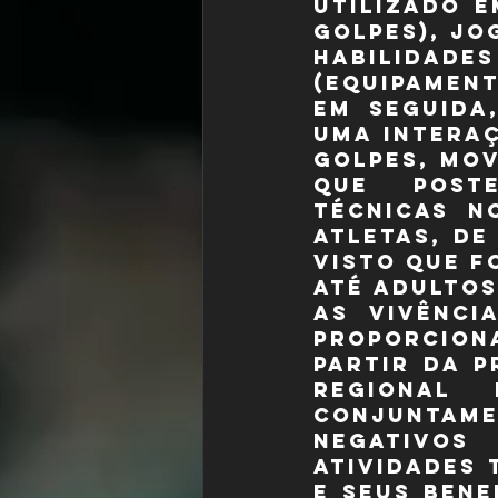
utilizado e
golpes), jo
habilida
(equipament
Em seguida
uma interaç
golpes, mov
que poste
técnicas n
atletas, de
visto que f
até adultos
As vivênci
proporcion
partir da p
regional
conjuntame
negativos
atividades 
e seus bene