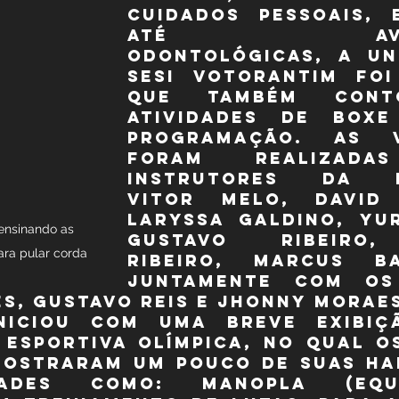
cuidados pessoais, 
até avalia
odontológicas, a un
SESI Votorantim foi
que também cont
atividades de Boxe
programação. As vi
foram realizadas
instrutores da LI
Vitor Melo, David G
Laryssa Galdino, Yur
ensinando as 
Gustavo Ribeiro,
ara pular corda
Ribeiro, Marcus Bav
juntamente com os 
s, Gustavo Reis e Jhonny Morae
niciou com uma breve exibiçã
esportiva olímpica, no qual os
mostraram um pouco de suas hab
ades como: manopla (equip