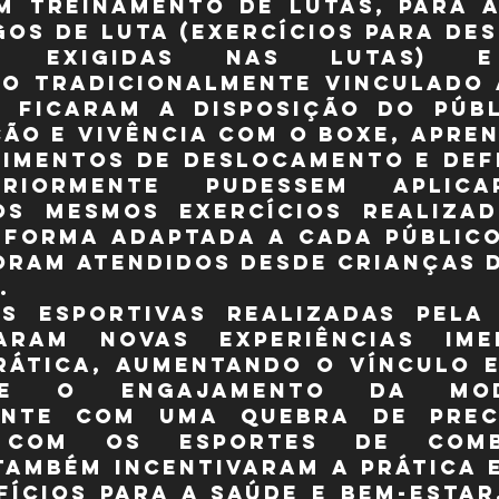
m treinamento de lutas, para a
gos de luta (exercícios para des
des exigidas nas lutas) e
o tradicionalmente vinculado a
, ficaram a disposição do públ
ão e vivência com o boxe, apren
imentos de deslocamento e defe
riormente pudessem aplica
os mesmos exercícios realizad
 forma adaptada a cada público 
oram atendidos desde crianças de
.
as esportivas realizadas pela 
aram novas experiências imer
rática, aumentando o vínculo e
 e o engajamento da modal
nte com uma quebra de preco
 com os esportes de comba
também incentivaram a prática e
fícios para a saúde e bem-estar,