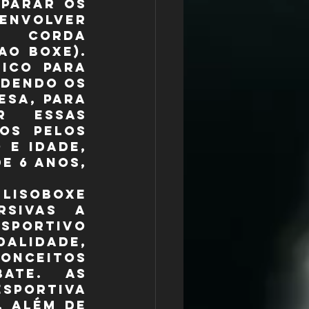
parar os 
envolver 
 corda 
o boxe). 
ico para 
dendo os 
sa, para 
r essas 
os pelos 
e idade, 
 6 anos, 
LISOBOXE 
sivas a 
sportivo 
idade, 
nceitos 
te. As 
sportiva 
 além de 