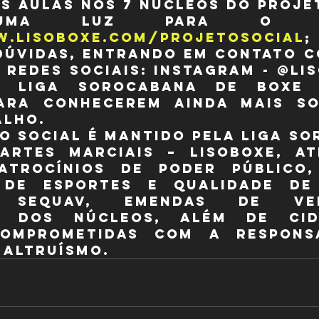
s aulas nos 7 núcleos do Projet
w.lisoboxe.com/projetosocial
;
dúvidas, entrando em contato co
 redes sociais: Instagram - @lis
- Liga Sorocabana de Boxe 
para conhecerem ainda mais so
alho.
o social é mantido pela Liga So
Artes Marciais – LISOBOXE, at
atrocínios de poder público,
 de Esportes e Qualidade de 
- SEQUAV, emendas de vere
s” dos núcleos, além de cid
omprometidas com a responsab
 altruísmo.