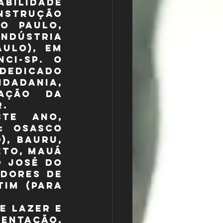
bilidade 
nstrução 
o Paulo, 
ndústria 
ulo), em 
ci-SP. O 
dedicado 
dadania, 
ação da 
r.
te ano, 
: Osasco 
, Bauru, 
to, Mauá 
 José do 
dores de 
im (para 
e lazer e 
tação, 