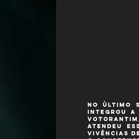
No último 
integrou a
Votorantim
atendeu es
vivências de