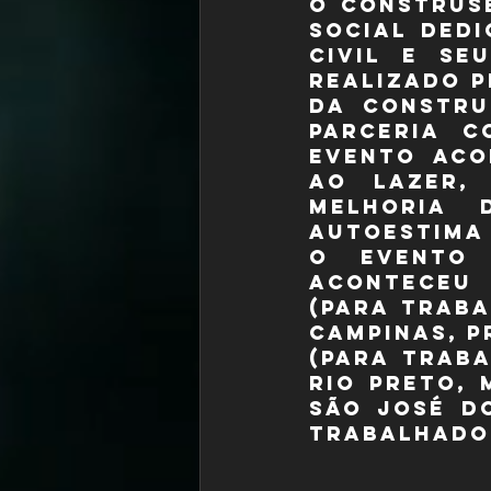
O ConstruSe
social ded
civil e se
realizado p
da Constru
parceria c
evento aco
ao lazer, 
melhoria 
autoestima 
O evento 
aconteceu 
(para traba
Campinas, P
(para traba
Rio Preto, 
São José d
trabalhador