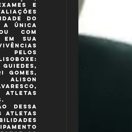
exames e 
ções 
idade do 
 a única 
ou com 
 em sua 
vências 
 pelos 
SOBOXE: 
uiedes, 
i Gomes, 
 Alison 
aresco, 
atletas 
s.
o dessa 
 atletas 
ilidades 
amento 