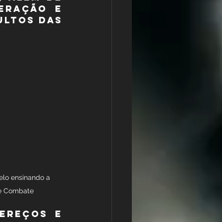
eração e 
ltos das 
Melo ensinando a 
e Combate
ereços e 