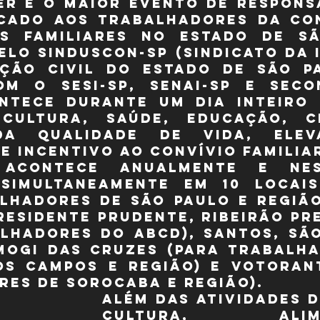
r é o maior evento de responsa
icado aos trabalhadores da co
us familiares no Estado de Sã
elo SindusCon-SP (Sindicato da I
ção Civil do Estado de São Pa
om o Sesi-SP, Senai-SP e Secon
ntece durante um dia inteiro 
cultura, saúde, educação, ci
da qualidade de vida, elev
e incentivo ao convívio familia
acontece anualmente e nes
simultaneamente em 10 locais
lhadores de São Paulo e região)
residente Prudente, Ribeirão Pre
lhadores do ABCD), Santos, São
Mogi das Cruzes (para trabalha
os Campos e região) e Votorant
es de Sorocaba e região).
Além das atividades d
cultura, alimen