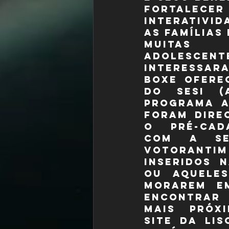
fortalecer
interativid
as famílias
Muitas
adolesce
interessar
boxe oferec
do SESI (
Programa A
foram direc
o pré-cada
com a sec
Votorantim
inseridos n
Ou aqueles
morarem em
encontrar 
mais próxi
site da LI