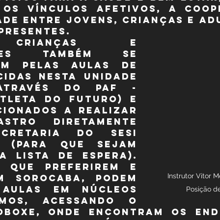
 os vínculos afetivos, a coop
ade entre jovens, crianças e adu
 presentes.
 crianças e 
ntes também se 
am pelas aulas de 
idas nesta unidade 
através do PAF - 
tleta do Futuro) e 
ionados a realizar 
stro diretamente 
retaria do SESI 
 (para que sejam 
a lista de espera). 
 que preferirem e 
Instrutor Vitor 
 Sorocaba, podem 
aulas em núcleos 
Posição d
mos, acessando o 
SOBOXE, onde encontram os end