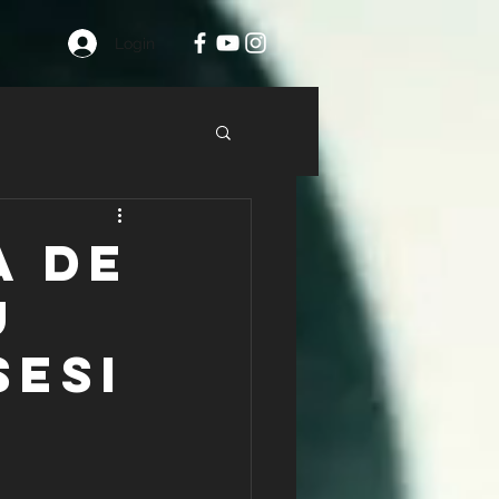
Login
A DE
U
SESI